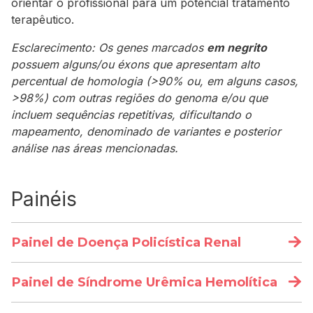
orientar o profissional para um potencial tratamento
terapêutico.
Esclarecimento: Os genes marcados
em negrito
possuem alguns/ou éxons que apresentam alto
percentual de homologia (>90% ou, em alguns casos,
>98%) com outras regiões do genoma e/ou que
incluem sequências repetitivas, dificultando o
mapeamento, denominado de variantes e posterior
análise nas áreas mencionadas.
Painéis
Painel de Doença Policística Renal
DESCRIÇÃO
Painel de Síndrome Urêmica Hemolítica
Este painel analisa os 5 principais genes associados à
DESCRIÇÃO
doença renal policística, incluindo a doença renal