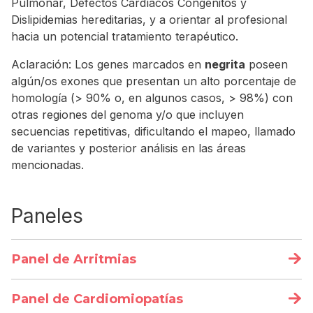
Pulmonar, Defectos Cardíacos Congénitos y
Dislipidemias hereditarias, y a orientar al profesional
hacia un potencial tratamiento terapéutico.
Aclaración: Los genes marcados en
negrita
poseen
algún/os exones que presentan un alto porcentaje de
homología (> 90% o, en algunos casos, > 98%) con
otras regiones del genoma y/o que incluyen
secuencias repetitivas, dificultando el mapeo, llamado
de variantes y posterior análisis en las áreas
mencionadas.
Paneles
Panel de Arritmias
DESCRIPCIÓN
Panel de Cardiomiopatías
Este panel ofrece la secuenciación de 55 genes